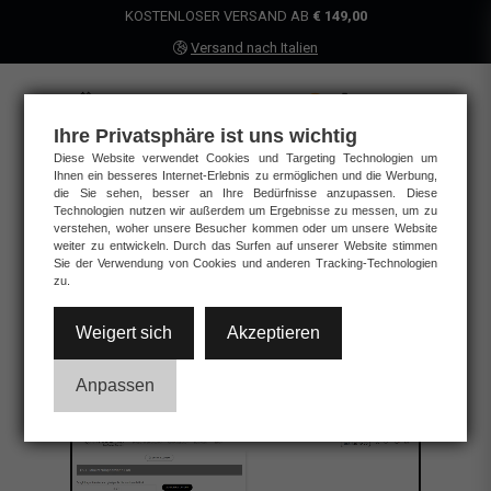
KOSTENLOSER VERSAND AB
€ 149,00
Versand nach Italien
by Centro Cornici
Ihre Privatsphäre ist uns wichtig
Individuelles
Diese Website verwendet Cookies und Targeting Technologien um
Ihnen ein besseres Internet-Erlebnis zu ermöglichen und die Werbung,
die Sie sehen, besser an Ihre Bedürfnisse anzupassen. Diese
Passepartout
Technologien nutzen wir außerdem um Ergebnisse zu messen, um zu
verstehen, woher unsere Besucher kommen oder um unsere Website
erstellen
weiter zu entwickeln. Durch das Surfen auf unserer Website stimmen
Sie der Verwendung von Cookies und anderen Tracking-Technologien
zu.
KONFIGURATION BEGINNEN
Weigert sich
Akzeptieren
Anpassen