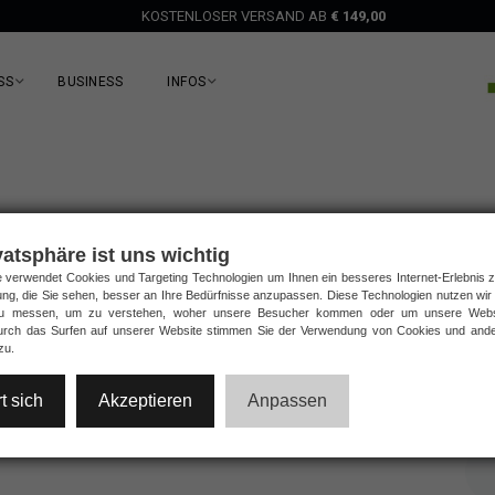
KOSTENLOSER VERSAND AB
€ 149,00
S
BUSINESS
INFOS
vatsphäre ist uns wichtig
 verwendet Cookies und Targeting Technologien um Ihnen ein besseres Internet-Erlebnis 
ng, die Sie sehen, besser an Ihre Bedürfnisse anzupassen. Diese Technologien nutzen w
2
3
zu messen, um zu verstehen, woher unsere Besucher kommen oder um unsere Websi
Durch das Surfen auf unserer Website stimmen Sie der Verwendung von Cookies und ande
VERSAND
BEZAHLUNG
zu.
t sich
Akzeptieren
Anpassen