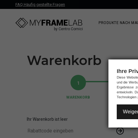
FAQ Häufig gestellte Fragen
PRODUKTE NACH MAS
by Centro Cornici
Warenkorb
Ihre Pri
Diese Website
und die Werbu
1
Ergebnisse 
entwickeln. 
WARENKORB
Technologien 
Weiger
Ihr Warenkorb ist leer